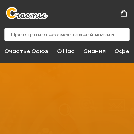
Счастье Союз
О Нас
Знания
Сфер