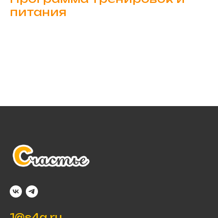
питания
1@s4a.ru